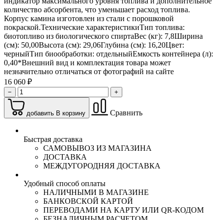
индикатор максимального уровня топлива и дополнительное
количество абсорбента, что уменьшает расход топлива.
Корпус камина изготовлен из стали с порошковой
покраской.Технические характеристикиТип топлива:
биотопливо из биологического спиртаВес (кг): 7,8Ширина
(см): 50,00Высота (см): 29,06Глубина (см): 16,20Цвет:
черныйТип биообработки: отдельныйЕмкость контейнера (л):
0,40*Внешний вид и комплектация товара может
незначительно отличаться от фотографий на сайте
16 060 ₽
−
+
Сравнить
добавить В корзину
Быстрая доставка
САМОВЫВОЗ ИЗ МАГАЗИНА
ДОСТАВКА
МЕЖДУГОРОДНЯЯ ДОСТАВКА
Удобный способ оплаты
НАЛИЧНЫМИ В МАГАЗИНЕ
БАНКОВСКОЙ КАРТОЙ
ПЕРЕВОДАМИ НА КАРТУ ИЛИ QR-КОДОМ
БЕЗНАЛИЧНЫМ РАСЧЕТОМ