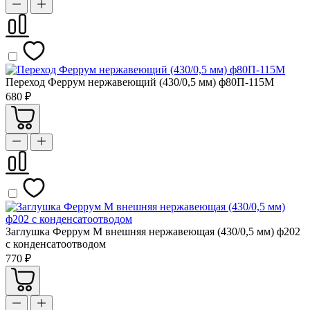
Переход Феррум нержавеющий (430/0,5 мм) ф80П-115М
680 ₽
Заглушка Феррум М внешняя нержавеющая (430/0,5 мм) ф202
с конденсатоотводом
770 ₽