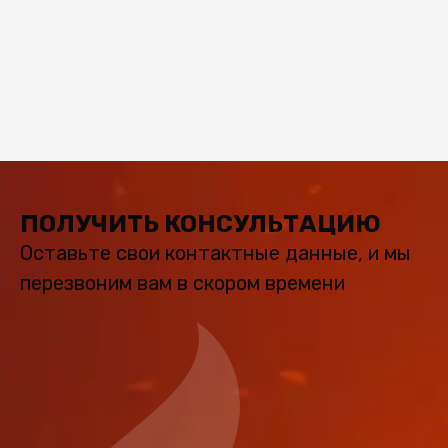
Колено Феррум угол 90°, нержавеющее
(430/0,8мм), ф250
2 560 ₽
ПОЛУЧИТЬ КОНСУЛЬТАЦИЮ
Оставьте свои контактные данные, и мы
перезвоним вам в скором времени